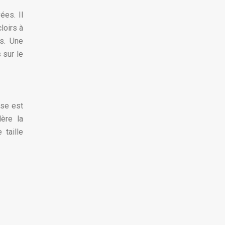
ées. Il
loirs à
ts. Une
 sur le
use est
lère la
taille