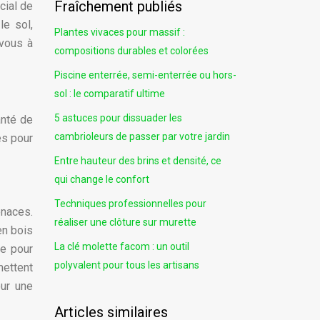
Fraîchement publiés
ucial de
le sol,
Plantes vivaces pour massif :
-vous à
compositions durables et colorées
Piscine enterrée, semi-enterrée ou hors-
sol : le comparatif ultime
5 astuces pour dissuader les
anté de
cambrioleurs de passer par votre jardin
és pour
Entre hauteur des brins et densité, ce
qui change le confort
Techniques professionnelles pour
enaces.
réaliser une clôture sur murette
en bois
La clé molette facom : un outil
te pour
polyvalent pour tous les artisans
mettent
our une
Articles similaires