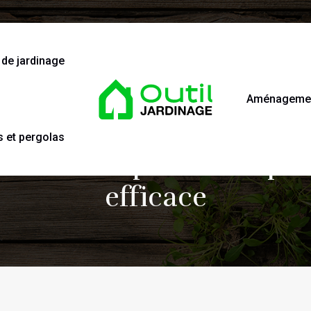
 de jardinage
Aménagement
s et pergolas
jardin indispensables po
efficace