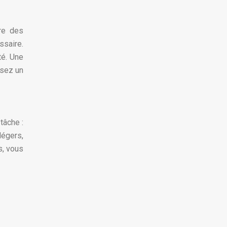
dre des
saire.
té. Une
ssez un
tâche :
légers,
s, vous