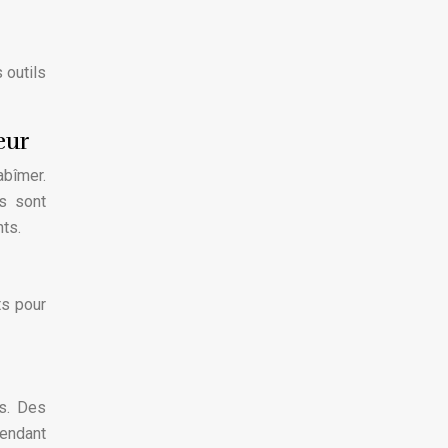
 outils
eur
abîmer.
s sont
nts.
ts pour
és. Des
pendant