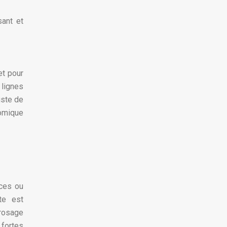
sant et
et pour
 lignes
uste de
nomique
aces ou
te est
rosage
 fortes