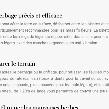
erbage précis et efficace
 pour aérer la terre en surface, désherber entre les plantes et a
particulièrement recommandée pour les massifs fleuris. La binett
er entre les rangs de légumes et pour créer des sillons pour les
es légers, avec des manches ergonomiques anti-vibration.
arer le terrain
l après le bêchage ou le griffage, pour ratisser les feuilles mo
types de râteaux: les râteaux à dents pour le travail du sol, a
es sols compacts, plus espacées pour les sols légers), et les râ
n râteau de 1,20m de large vous permettra de couvrir une plus
ur éliminer les mauvaises herbes