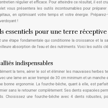
 entretien régulier et efficace. Pour atteindre ce résultat, il est cr
et vous présentera les outils incontournables pour préparer 
végétaux, en optimisant votre temps et votre énergie. Préparez
 verdoyant !
ils essentiels pour une terre réceptive
est une étape fondamentale qui conditionne la croissance et la s
illeure absorption de l’eau et des nutriments. Voici les outils cl
alliés indispensables
ndément la terre, aérer le sol et éliminer les mauvaises herbes t
e avec une lame en acier trempé de 30 cm minimum et un manche 
ne bonne ergonomie. La fourche-bêche, quant à elle, est parfai
fumier sans le retourner complètement. Ses dents espacées per
rds. Choisissez une fourche-bêche avec 4 dents robustes, p