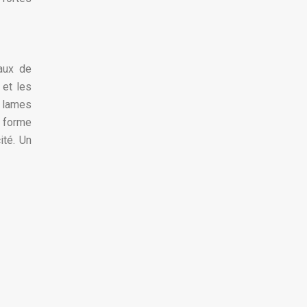
paux de
 et les
s lames
a forme
ité. Un