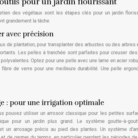
 outils pour un jardin flourissant
tretien des végétaux sont les étapes clés pour un jardin floris
ont grandement la tâche.
er avec précision
ous de plantation, pour transplanter des arbustes ou des arbres 
ortants. Les pelles à tranchée sont parfaites pour creuser des
s polyvalentes. Optez pour une pelle avec une lame en acier rob
ibre de verre pour une meilleure durabilité. Une pelle ergo
e : pour une irrigation optimale
us pouvez utiliser un arrosoir classique pour les petites surf
ique pour un jardin plus grand. Le système goutte-à-gout
et un arrosage précis au pied des plantes. Un système d’ar
et de gagner du temps, en particulier pendant les périodes de