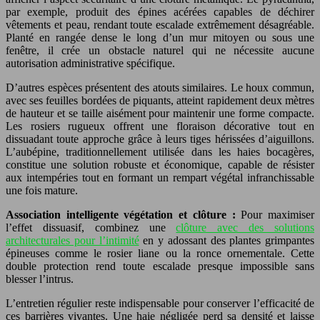
par exemple, produit des épines acérées capables de déchirer
vêtements et peau, rendant toute escalade extrêmement désagréable.
Planté en rangée dense le long d’un mur mitoyen ou sous une
fenêtre, il crée un obstacle naturel qui ne nécessite aucune
autorisation administrative spécifique.
D’autres espèces présentent des atouts similaires. Le houx commun,
avec ses feuilles bordées de piquants, atteint rapidement deux mètres
de hauteur et se taille aisément pour maintenir une forme compacte.
Les rosiers rugueux offrent une floraison décorative tout en
dissuadant toute approche grâce à leurs tiges hérissées d’aiguillons.
L’aubépine, traditionnellement utilisée dans les haies bocagères,
constitue une solution robuste et économique, capable de résister
aux intempéries tout en formant un rempart végétal infranchissable
une fois mature.
Association intelligente végétation et clôture :
Pour maximiser
l’effet dissuasif, combinez une
clôture avec des solutions
architecturales pour l’intimité
en y adossant des plantes grimpantes
épineuses comme le rosier liane ou la ronce ornementale. Cette
double protection rend toute escalade presque impossible sans
blesser l’intrus.
L’entretien régulier reste indispensable pour conserver l’efficacité de
ces barrières vivantes. Une haie négligée perd sa densité et laisse