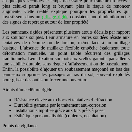
en quelques secondes le temps nécessaire pour franchir un accès :
plus celui-ci paraît long et bruyant, plus le risque de renoncer
augmente. Cette réalité explique pourquoi les propriétaires qui
investissent dans un
grillage rigide
constatent une diminution nette
des signes de repérage autour de leur propriété.
Les panneaux rigides présentent plusieurs atouts décisifs par rapport
aux solutions souples. Leur armature en barres soudées résiste aux
tentatives de découpe ou de torsion, même face à un outillage
basique. L’absence de maillage flexible empêche également toute
déformation manuelle, un point faible récurrent des grillages
traditionnels. Leur fixation sur poteaux scellés garantit par ailleurs
une stabilité durable, sans risque d’affaissement ou de basculement.
Enfin, la possibilité d’ajouter un soubassement maçonné en bas des
panneaux supprime les passages au ras du sol, souvent exploités
pour glisser des outils ou forcer une ouverture.
Atouts d’une clôture rigide
Résistance élevée aux chocs et tentatives d’effraction
Durabilité garantie par le traitement anti-corrosion
Installation simplifiée grâce aux kits prêts à poser
Esthétique personnalisable (couleurs, occultation)
Points de vigilance