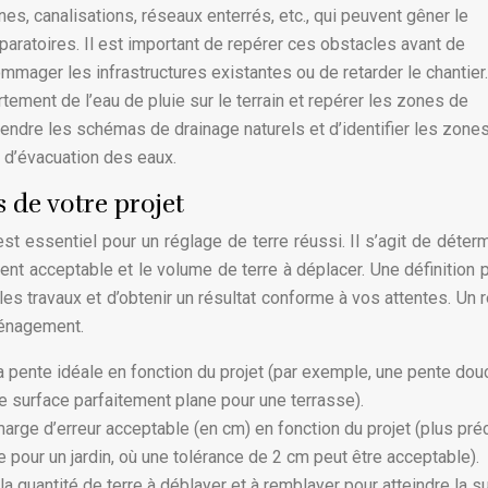
ines, canalisations, réseaux enterrés, etc., qui peuvent gêner le
paratoires. Il est important de repérer ces obstacles avant de
mager les infrastructures existantes ou de retarder le chantier.
tement de l’eau de pluie sur le terrain et repérer les zones de
ndre les schémas de drainage naturels et d’identifier les zones
 d’évacuation des eaux.
 de votre projet
st essentiel pour un réglage de terre réussi. Il s’agit de déterm
ment acceptable et le volume de terre à déplacer. Une définition 
es travaux et d’obtenir un résultat conforme à vos attentes. Un 
ménagement.
a pente idéale en fonction du projet (par exemple, une pente dou
ne surface parfaitement plane pour une terrasse).
marge d’erreur acceptable (en cm) en fonction du projet (plus pré
 pour un jardin, où une tolérance de 2 cm peut être acceptable).
a quantité de terre à déblayer et à remblayer pour atteindre la s