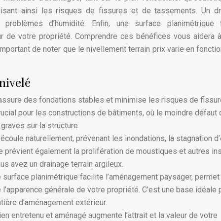
uisant ainsi les risques de fissures et de tassements. Un d
problèmes d’humidité. Enfin, une surface planimétrique fa
 de votre propriété. Comprendre ces bénéfices vous aidera à
important de noter que le nivellement terrain prix varie en fonctio
nivelé
 assure des fondations stables et minimise les risques de fissur
rucial pour les constructions de bâtiments, où le moindre défaut
raves sur la structure.
’écoule naturellement, prévenant les inondations, la stagnation d’
e prévient également la prolifération de moustiques et autres in
us avez un drainage terrain argileux.
surface planimétrique facilite l’aménagement paysager, permet 
e l’apparence générale de votre propriété. C’est une base idéale 
matière d’aménagement extérieur.
bien entretenu et aménagé augmente l’attrait et la valeur de votre