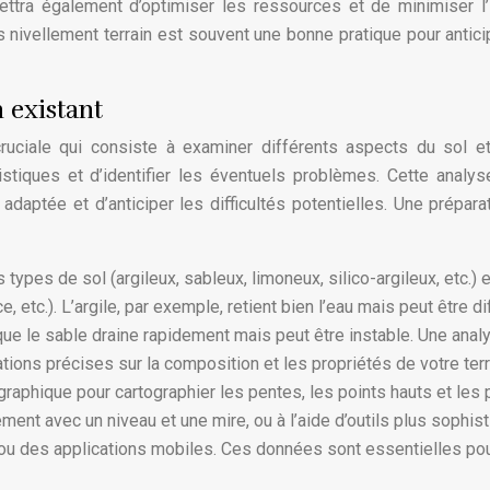
ettra également d’optimiser les ressources et de minimiser l
s nivellement terrain est souvent une bonne pratique pour antici
 existant
cruciale qui consiste à examiner différents aspects du sol e
stiques et d’identifier les éventuels problèmes. Cette analy
adaptée et d’anticiper les difficultés potentielles. Une prépara
s types de sol (argileux, sableux, limoneux, silico-argileux, etc.) e
 etc.). L’argile, par exemple, retient bien l’eau mais peut être dif
s que le sable draine rapidement mais peut être instable. Une anal
ations précises sur la composition et les propriétés de votre terr
graphique pour cartographier les pentes, les points hauts et les 
ement avec un niveau et une mire, ou à l’aide d’outils plus sophis
ou des applications mobiles. Ces données sont essentielles pou