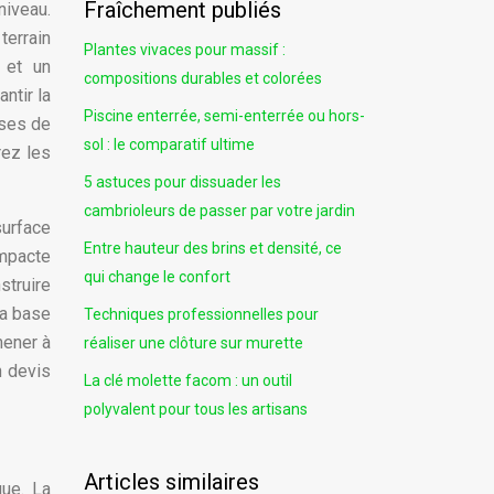
Fraîchement publiés
niveau.
terrain
Plantes vivaces pour massif :
, et un
compositions durables et colorées
ntir la
Piscine enterrée, semi-enterrée ou hors-
ases de
sol : le comparatif ultime
rez les
5 astuces pour dissuader les
cambrioleurs de passer par votre jardin
surface
Entre hauteur des brins et densité, ce
impacte
qui change le confort
struire
la base
Techniques professionnelles pour
mener à
réaliser une clôture sur murette
n devis
La clé molette facom : un outil
polyvalent pour tous les artisans
Articles similaires
que. La