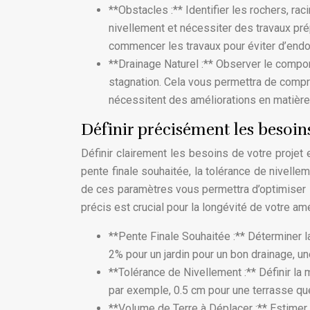
**Obstacles :** Identifier les rochers, rac
nivellement et nécessiter des travaux pré
commencer les travaux pour éviter d’endom
**Drainage Naturel :** Observer le compor
stagnation. Cela vous permettra de compre
nécessitent des améliorations en matière
Définir précisément les besoins
Définir clairement les besoins de votre projet e
pente finale souhaitée, la tolérance de nivelle
de ces paramètres vous permettra d’optimiser l
précis est crucial pour la longévité de votre a
**Pente Finale Souhaitée :** Déterminer l
2% pour un jardin pour un bon drainage, u
**Tolérance de Nivellement :** Définir la 
par exemple, 0.5 cm pour une terrasse que
**Volume de Terre à Déplacer :** Estimer l