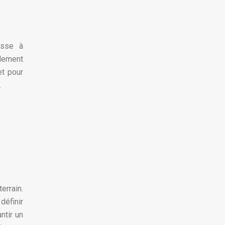
asse à
llement
et pour
.
errain.
définir
ntir un