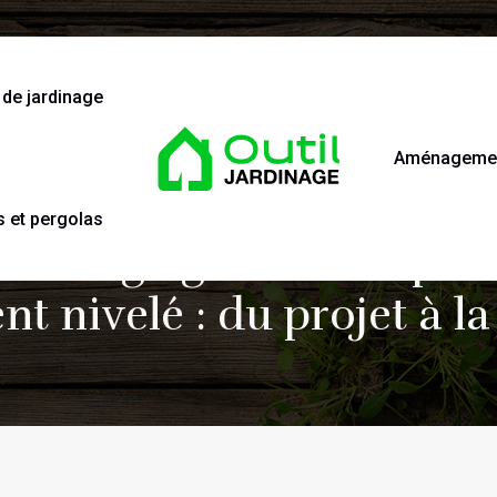
 de jardinage
Aménagement
s et pergolas
de réglage de terre pou
t nivelé : du projet à la