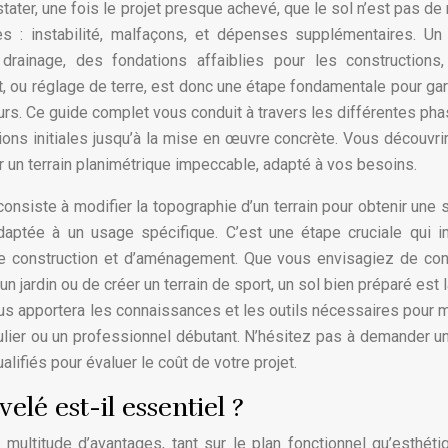
ater, une fois le projet presque achevé, que le sol n’est pas de 
: instabilité, malfaçons, et dépenses supplémentaires. Un 
drainage, des fondations affaiblies pour les constructions
, ou réglage de terre, est donc une étape fondamentale pour gara
eurs. Ce guide complet vous conduit à travers les différentes ph
ons initiales jusqu’à la mise en œuvre concrète. Vous découvri
r un terrain planimétrique impeccable, adapté à vos besoins.
consiste à modifier la topographie d’un terrain pour obtenir une 
daptée à un usage spécifique. C’est une étape cruciale qui 
e construction et d’aménagement. Que vous envisagiez de con
un jardin ou de créer un terrain de sport, un sol bien préparé est 
vous apportera les connaissances et les outils nécessaires pour 
ulier ou un professionnel débutant. N’hésitez pas à demander u
lifiés pour évaluer le coût de votre projet.
elé est-il essentiel ?
 multitude d’avantages, tant sur le plan fonctionnel qu’esthéti