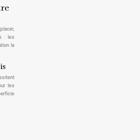
tre
placer,
s : les
tion la
is
ssitent
our les
erficie