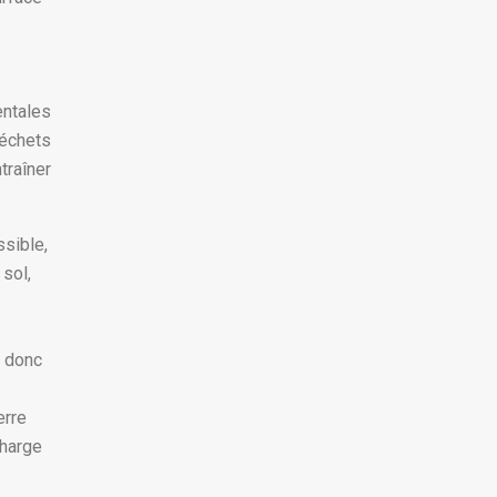
entales
déchets
traîner
ssible,
 sol,
t donc
erre
charge