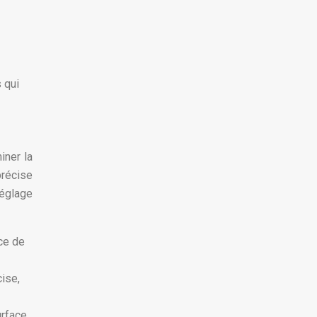
 qui
iner la
précise
réglage
ce de
cise,
urface