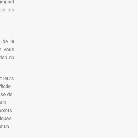
’impact
per les
t de la
se vous
tion du
t leurs
ficile
yse de
ain.
points
tiqués
r un