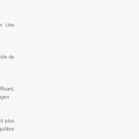
er. Une
rôle de
fisant,
ages.
nt plus
uilibre