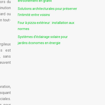
enrochement en granit
lors du
inution
Solutions architecturales pour préserver
dard ou
l’intimité entre voisins
n tout-
Four à pizza extérieur : installation aux
normes
Systèmes d’éclairage solaire pour
jardins économes en énergie
rgileux
es est
, sans
euvent
ration,
isquant
ciales.
s pour