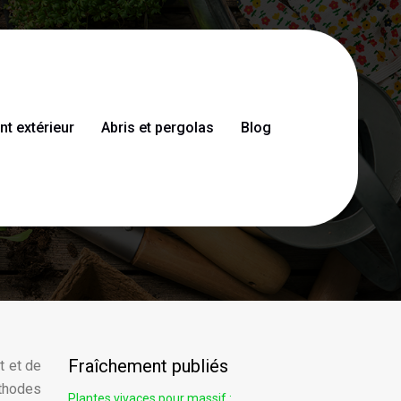
 extérieur
Abris et pergolas
Blog
u Tout-Venant
Fraîchement publiés
t et de
éthodes
Plantes vivaces pour massif :