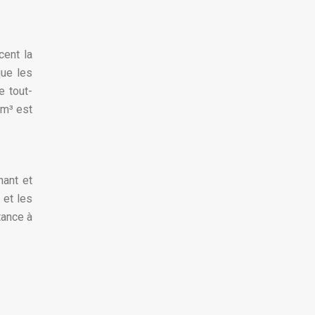
cent la
que les
e tout-
 m³ est
nant et
 et les
tance à