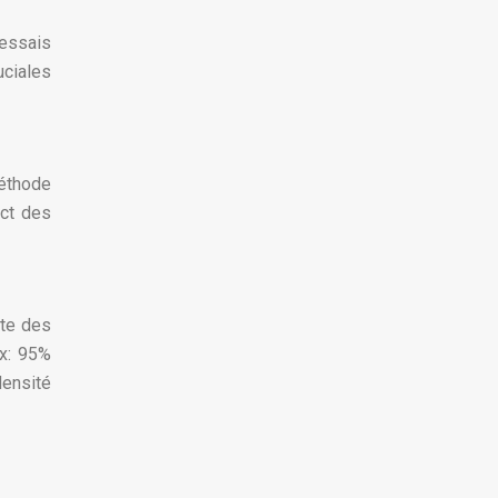
essais
uciales
méthode
ect des
ite des
ex: 95%
densité