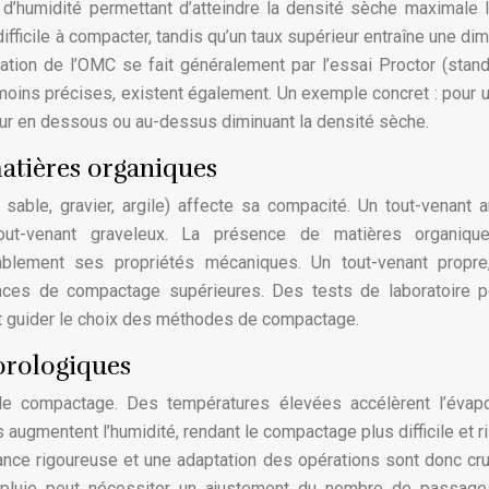
 d’humidité permettant d’atteindre la densité sèche maximale 
ifficile à compacter, tandis qu’un taux supérieur entraîne une dim
nation de l’OMC se fait généralement par l’essai Proctor (stan
 moins précises, existent également. Un exemple concret : pour u
eur en dessous ou au-dessus diminuant la densité sèche.
matières organiques
sable, gravier, argile) affecte sa compacité. Un tout-venant a
out-venant graveleux. La présence de matières organiqu
érablement ses propriétés mécaniques. Un tout-venant propre
ances de compactage supérieures. Des tests de laboratoire p
et guider le choix des méthodes de compactage.
orologiques
le compactage. Des températures élevées accélèrent l’évapo
s augmentent l’humidité, rendant le compactage plus difficile et r
lance rigoureuse et une adaptation des opérations sont donc cru
pluie peut nécessiter un ajustement du nombre de passage