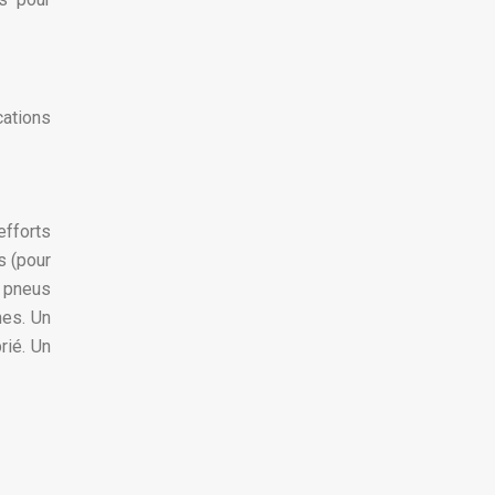
cations
efforts
s (pour
à pneus
hes. Un
rié. Un