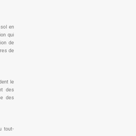
 sol en
ion qui
tion de
tres de
dent le
nt des
que des
 tout-