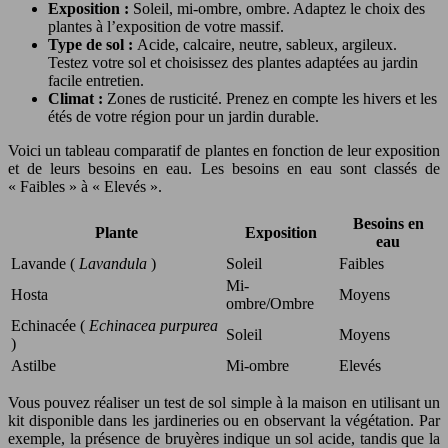
Exposition :
Soleil, mi-ombre, ombre. Adaptez le choix des
plantes à l’exposition de votre massif.
Type de sol :
Acide, calcaire, neutre, sableux, argileux.
Testez votre sol et choisissez des plantes adaptées au jardin
facile entretien.
Climat :
Zones de rusticité. Prenez en compte les hivers et les
étés de votre région pour un jardin durable.
Voici un tableau comparatif de plantes en fonction de leur exposition
et de leurs besoins en eau. Les besoins en eau sont classés de
« Faibles » à « Elevés ».
Besoins en
Plante
Exposition
eau
Lavande (
Lavandula
)
Soleil
Faibles
Mi-
Hosta
Moyens
ombre/Ombre
Echinacée (
Echinacea purpurea
Soleil
Moyens
)
Astilbe
Mi-ombre
Elevés
Vous pouvez réaliser un test de sol simple à la maison en utilisant un
kit disponible dans les jardineries ou en observant la végétation. Par
exemple, la présence de bruyères indique un sol acide, tandis que la