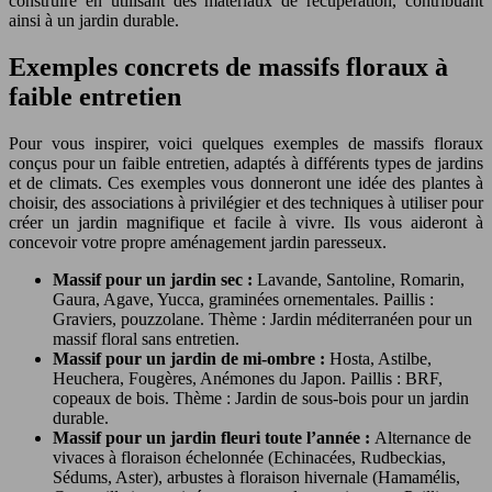
construire en utilisant des matériaux de récupération, contribuant
ainsi à un jardin durable.
Exemples concrets de massifs floraux à
faible entretien
Pour vous inspirer, voici quelques exemples de massifs floraux
conçus pour un faible entretien, adaptés à différents types de jardins
et de climats. Ces exemples vous donneront une idée des plantes à
choisir, des associations à privilégier et des techniques à utiliser pour
créer un jardin magnifique et facile à vivre. Ils vous aideront à
concevoir votre propre aménagement jardin paresseux.
Massif pour un jardin sec :
Lavande, Santoline, Romarin,
Gaura, Agave, Yucca, graminées ornementales. Paillis :
Graviers, pouzzolane. Thème : Jardin méditerranéen pour un
massif floral sans entretien.
Massif pour un jardin de mi-ombre :
Hosta, Astilbe,
Heuchera, Fougères, Anémones du Japon. Paillis : BRF,
copeaux de bois. Thème : Jardin de sous-bois pour un jardin
durable.
Massif pour un jardin fleuri toute l’année :
Alternance de
vivaces à floraison échelonnée (Echinacées, Rudbeckias,
Sédums, Aster), arbustes à floraison hivernale (Hamamélis,